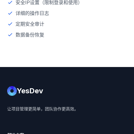
安全IP设置（限制登录和使用）
详细的操作日志
定期安全审计
数据备份恢复
YesDev
YesDev
让项目管理更简单，团队协作更高效。